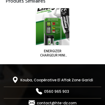
Produits Similaires
ENERGIZER
CHARGEUR MINI
ACCU 2AAA (700
mAh)
Kouba, Coopérative El Affak Zone Garidi
0560 965 903
contact@hte-dz.com