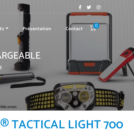
0
ts
Présentation
Contact
ARGEABLE
E
® TACTICAL LIGHT 700