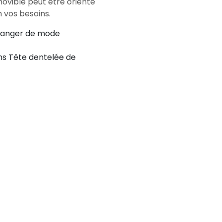
movible peut être orienté
n vos besoins.
changer de mode
ens Tête dentelée de