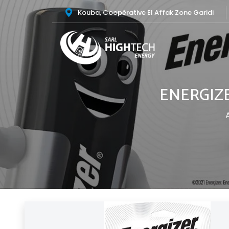
Kouba, Coopérative El Affak Zone Garidi
ENERGIZ