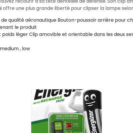
ouvez recourir à sa tête dentelée de défense. Son clip a
i offre une plus grande liberté pour clipser la lampe selo
 de qualité aéronautique Bouton-poussoir arrière pour 
enant le produit
 poids léger Clip amovible et orientable dans les deux s
, medium , low