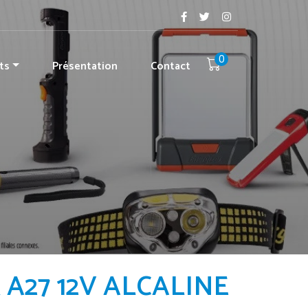
0
ts
Présentation
Contact
 A27 12V ALCALINE