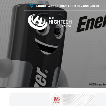
Kouba, Coopérative El Affak Zone Garidi