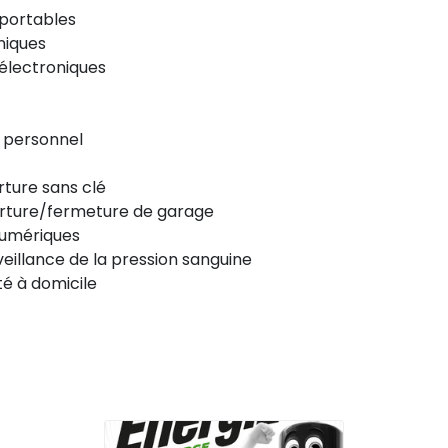
 portables
niques
s électroniques
n personnel
rture sans clé
verture/fermeture de garage
umériques
rveillance de la pression sanguine
té à domicile