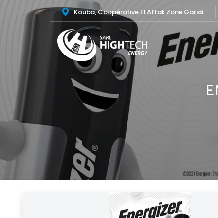
Kouba, Coopérative El Affak Zone Garidi
E