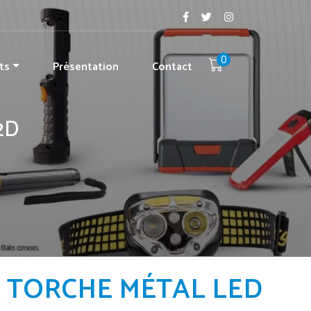
0
ts
Présentation
Contact
2D
 TORCHE MÉTAL LED