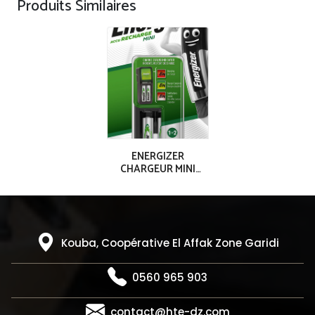
Produits Similaires
ENERGIZER
CHARGEUR MINI
ACCU 2AAA (700
mAh)
Kouba, Coopérative El Affak Zone Garidi
0560 965 903
contact@hte-dz.com