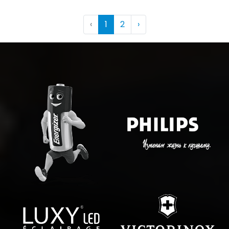
‹
1
2
›